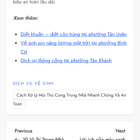
bảo an toàn lâu dài.
Xem thêm:
Diệt khuẩn – diệt côn trùng tại phường Tân Uyên
Vệ sinh pin năng lượng mặt trời tại phường Bình
Cơ
Dịch vụ thông cống tại phường Tân Khánh
DỊCH VỤ VỆ SINH
Cách Xử Lý Mùi Thú Cưng Trong Nhà Nhanh Chóng Và An
Toàn
Đ
Previous
Next
Previous
Next
Post
Post
10 Vị Trí Trong Nhà
Lợi ích của màu xanh