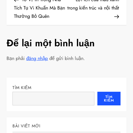
i
Tích Tụ Vi Khuẩn Mà Bạn
trong kiến trúc và nội thất
Thường Bỏ Quên
ề
u
Để lại một bình luận
h
Bạn phải
đăng nhập
để gửi bình luận.
ư
ớ
n
TÌM KIẾM
TÌM
KIẾM
g
b
BÀI VIẾT MỚI