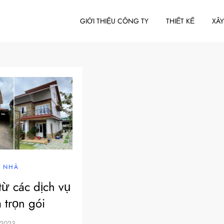
GIỚI THIỆU CÔNG TY
THIẾT KẾ
XÂ
 NHÀ
 từ các dịch vụ
 trọn gói