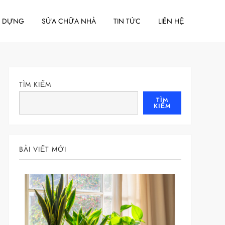
Y DỰNG
SỬA CHỮA NHÀ
TIN TỨC
LIÊN HỆ
TÌM KIẾM
TÌM
KIẾM
BÀI VIẾT MỚI