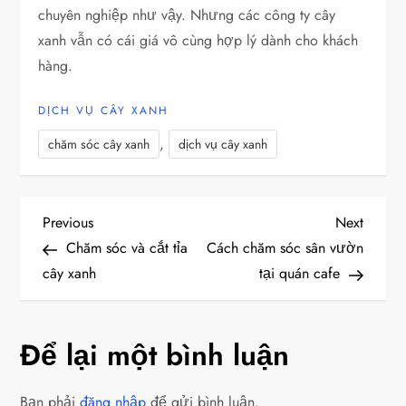
chuyên nghiệp như vậy. Nhưng các công ty cây
xanh vẫn có cái giá vô cùng hợp lý dành cho khách
hàng.
DỊCH VỤ CÂY XANH
,
chăm sóc cây xanh
dịch vụ cây xanh
Đ
Previous
Next
Previous
Next
Post
Post
Chăm sóc và cắt tỉa
Cách chăm sóc sân vườn
i
cây xanh
tại quán cafe
ề
Để lại một bình luận
u
h
Bạn phải
đăng nhập
để gửi bình luận.