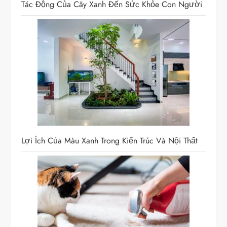
ế
Tác Động Của Cây Xanh Đến Sức Khỏe Con Người
t
Lợi Ích Của Màu Xanh Trong Kiến Trúc Và Nội Thất