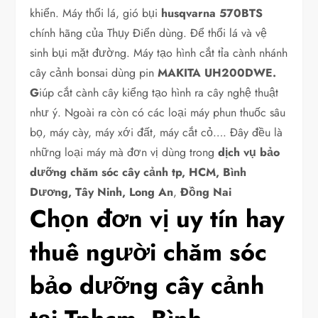
khiển. Máy thổi lá, gió bụi
husqvarna 570BTS
chính hãng của Thụy Điển dùng. Để thổi lá và vệ
sinh bụi mặt đường. Máy tạo hình cắt tỉa cành nhánh
cây cảnh bonsai dùng pin
MAKITA UH200DWE.
G
iúp cắt cành cây kiểng tạo hình ra cây nghệ thuật
như ý. Ngoài ra còn có các loại máy phun thuốc sâu
bọ, máy cày, máy xới đất, máy cắt cỏ…. Đây đều là
những loại máy mà đơn vị dùng trong
dịch vụ bảo
dưỡng chăm sóc cây cảnh tp, HCM, Bình
Dương, Tây Ninh, Long An
,
Đồng Nai
Chọn đơn vị uy tín hay
thuê người chăm sóc
bảo dưỡng cây cảnh