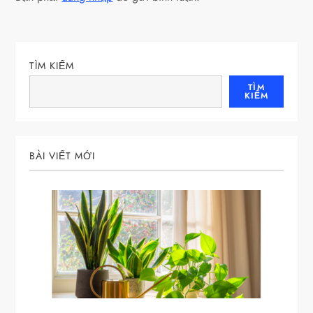
ư
ớ
TÌM KIẾM
n
TÌM
KIẾM
g
b
BÀI VIẾT MỚI
à
i
v
i