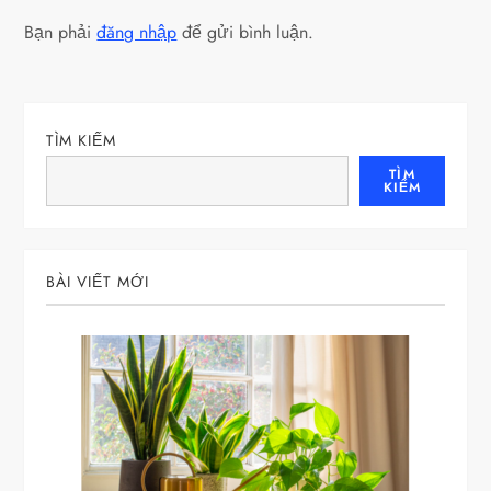
h
Bạn phải
đăng nhập
để gửi bình luận.
ư
ớ
TÌM KIẾM
n
TÌM
KIẾM
g
b
BÀI VIẾT MỚI
à
i
v