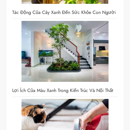
i
ế
Tác Động Của Cây Xanh Đến Sức Khỏe Con Người
t
Lợi Ích Của Màu Xanh Trong Kiến Trúc Và Nội Thất