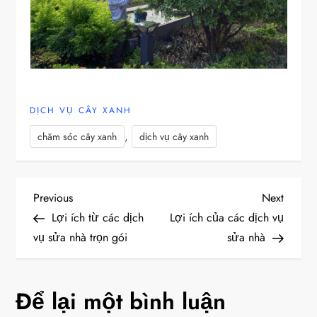
DỊCH VỤ CÂY XANH
,
chăm sóc cây xanh
dịch vụ cây xanh
Đ
Previous
Next
Previous
Next
Post
Post
Lợi ích từ các dịch
Lợi ích của các dịch vụ
i
vụ sửa nhà trọn gói
sửa nhà
ề
Để lại một bình luận
u