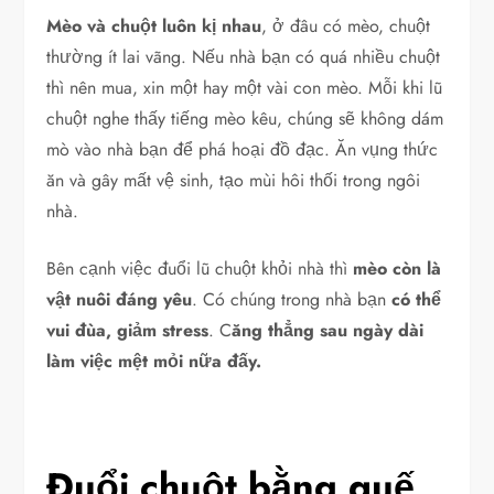
Mèo và chuột luôn kị nhau
, ở đâu có mèo, chuột
thường ít lai vãng. Nếu nhà bạn có quá nhiều chuột
thì nên mua, xin một hay một vài con mèo. Mỗi khi lũ
chuột nghe thấy tiếng mèo kêu, chúng sẽ không dám
mò vào nhà bạn để phá hoại đồ đạc. Ăn vụng thức
ăn và gây mất vệ sinh, tạo mùi hôi thối trong ngôi
nhà.
Bên cạnh việc đuổi lũ chuột khỏi nhà thì
mèo còn là
vật nuôi đáng yêu
. Có chúng trong nhà bạn
có thể
vui đùa, giảm stress
. C
ăng thẳng sau ngày dài
làm việc mệt mỏi nữa đấy.
Đuổi chuột bằng quế