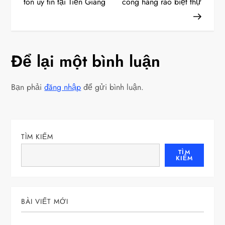
i
tôn uy tín tại Tiền Giang
công hàng rào biệt thự
ề
u
Để lại một bình luận
h
Bạn phải
đăng nhập
để gửi bình luận.
ư
ớ
n
TÌM KIẾM
TÌM
KIẾM
g
b
BÀI VIẾT MỚI
à