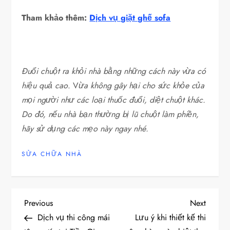
Tham khảo thêm:
Dịch vụ giặt ghế sofa
Đuổi chuột ra khỏi nhà bằng những cách này vừa có
hiệu quả cao
. V
ừa không gây hại cho sức khỏe của
mọi người như các loại thuốc đuổi, diệt chuột khác.
Do đó, nếu nhà bạn thường bị lũ chuột làm phiền,
hãy sử dụng các mẹo này ngay nhé.
SỬA CHỮA NHÀ
Đ
Previous
Next
Previous
Next
Post
Post
Dịch vụ thi công mái
Lưu ý khi thiết kế thi