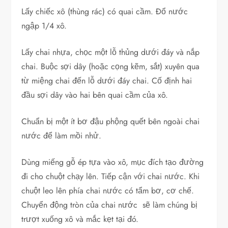
Lấy chiếc xô (thùng rác) có quai cầm. Đổ nước
ngập 1/4 xô.
Lấy chai nhựa, chọc một lỗ thủng dưới đáy và nắp
chai. Buộc sợi dây (hoặc cọng kẽm, sắt) xuyên qua
từ miệng chai đến lỗ dưới đáy chai. Cố định hai
đầu sợi dây vào hai bên quai cầm của xô.
Chuẩn bị một ít bơ đậu phộng quết bên ngoài chai
nước để làm mồi nhử.
Dùng miếng gỗ ép tựa vào xô, mục đích tạo đường
đi cho chuột chạy lên. Tiếp cận với chai nước. Khi
chuột leo lên phía chai nước có tẩm bơ, cơ chế.
Chuyển động tròn của chai nước sẽ làm chúng bị
trượt xuống xô và mắc kẹt tại đó.